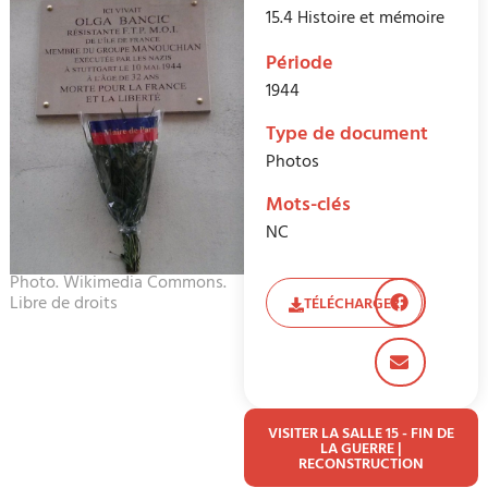
15.4 Histoire et mémoire
Période
1944
Type de document
Photos
Mots-clés
NC
Photo. Wikimedia Commons.
Libre de droits
TÉLÉCHARGER
VISITER LA SALLE 15 - FIN DE
LA GUERRE |
RECONSTRUCTION