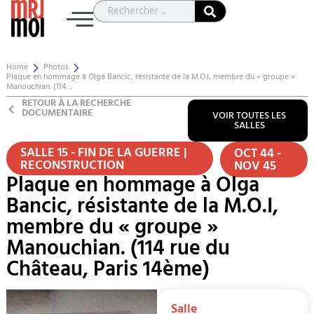
Home
Photos
Plaque en hommage à Olga Bancic, résistante de la M.O.I, membre du « groupe »
Manouchian. (114…
RETOUR À LA RECHERCHE
DOCUMENTAIRE
VOIR TOUTES LES
SALLES
SALLE 15 - FIN DE LA GUERRE |
OCT 44 -
RECONSTRUCTION
NOV 45
Plaque en hommage à Olga
Bancic, résistante de la M.O.I,
membre du « groupe »
Manouchian. (114 rue du
Château, Paris 14ème)
Salle