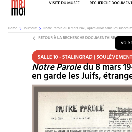
VISITE DU MUSÉE
RECHERCHE DOCUMENT
Home
Journaux
Notre Parole du 8 mars 1943, après avoir salué les succès m
RETOUR À LA RECHERCHE DOCUMENTAIRE
VOIR 
SALLE 10 - STALINGRAD | SOULÈVEMEN
Notre Parole
du 8 mars 194
en garde les Juifs, étrange