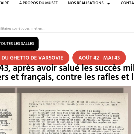
AIRE
À PROPOS DU MUSÉE
NOS RÉALISATIONS
CONTA
ilitaires soviétiques, met en…
TOUTES LES SALLES
T DU GHETTO DE VARSOVIE
AOÛT 42 - MAI 43
3, après avoir salué les succès mi
rs et français, contre les rafles et