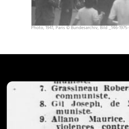
Photo, 1941, Paris © Bundesarchiv, Bild _146-1975