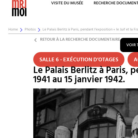
VISITE DU MUSÉE
RECHERCHE DOCUMENT
Home
Photos
Le Palais Berlitz à Paris, pendant l’exposition « le Juif et la 
RETOUR À LA RECHERCHE DOCUMENTAIRE
VOIR 
SALLE 6 - EXÉCUTION D’OTAGES
A
Le Palais Berlitz à Paris, 
1941 au 15 janvier 1942.