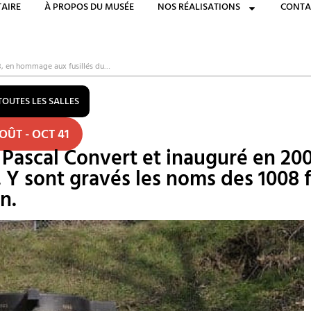
AIRE
À PROPOS DU MUSÉE
NOS RÉALISATIONS
CONTA
3, en hommage aux fusillés du…
TOUTES LES SALLES
OÛT - OCT 41
 Pascal Convert et inauguré en 2
 Y sont gravés les noms des 1008 f
n.