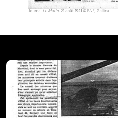
Journal
Le Matin
, 21 août 1941 © BNF, Gallica