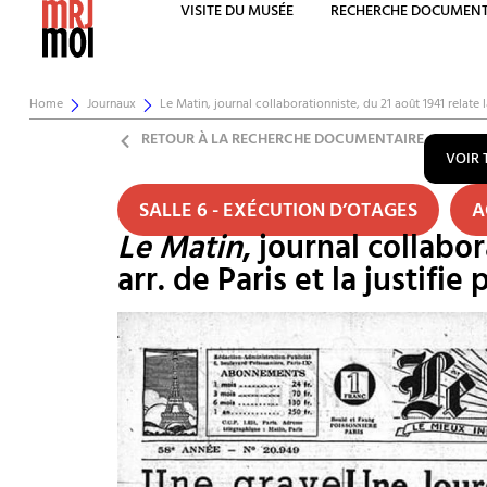
VISITE DU MUSÉE
RECHERCHE DOCUMENT
Home
Journaux
Le Matin, journal collaborationniste, du 21 août 1941 relate 
RETOUR À LA RECHERCHE DOCUMENTAIRE
VOIR 
SALLE 6 - EXÉCUTION D’OTAGES
A
Le Matin
, journal collabor
arr. de Paris et la justifi