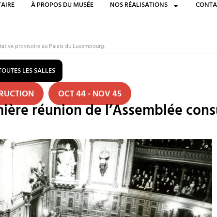
AIRE
À PROPOS DU MUSÉE
NOS RÉALISATIONS
CONTA
tative provisoire au Palais du Luxembourg.
TOUTES LES SALLES
TRUCTION
OCT 44 - NOV 45
ière réunion de l’Assemblée consu