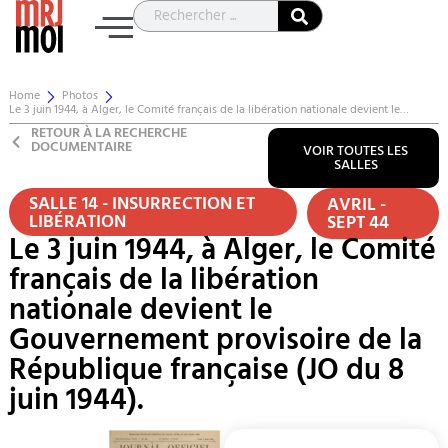
Home
Photos
Le 3 juin 1944, à Alger, le Comité français de la libération nationale devient le…
RETOUR À LA RECHERCHE
DOCUMENTAIRE
VOIR TOUTES LES
SALLES
SALLE 14 - INSURRECTION ET
AVRIL -
LIBÉRATION
SEPT 44
Le 3 juin 1944, à Alger, le Comité
français de la libération
nationale devient le
Gouvernement provisoire de la
République française (JO du 8
juin 1944).