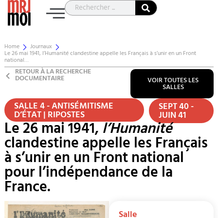
Home
Journaux
Le 26 mai 1941, l’Humanité clandestine appelle les Français à s’unir en un Front
national…
RETOUR À LA RECHERCHE
DOCUMENTAIRE
VOIR TOUTES LES
SALLES
SALLE 4 - ANTISÉMITISME
SEPT 40 -
D’ÉTAT | RIPOSTES
JUIN 41
Le 26 mai 1941,
l’Humanité
clandestine appelle les Français
à s’unir en un Front national
pour l’indépendance de la
France.
Salle