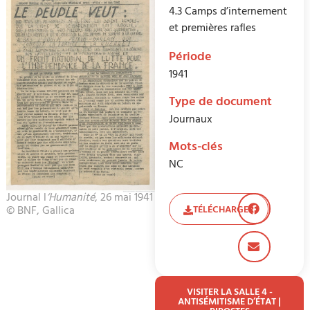
4.3 Camps d’internement
et premières rafles
Période
1941
Type de document
Journaux
Mots-clés
NC
Journal l
‘Humanité
, 26 mai 1941
© BNF, Gallica
TÉLÉCHARGER
VISITER LA SALLE 4 -
ANTISÉMITISME D’ÉTAT |