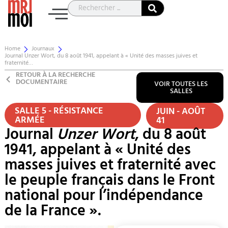
Home
Journaux
Journal Unzer Wort, du 8 août 1941, appelant à « Unité des masses juives et
fraternité…
RETOUR À LA RECHERCHE
DOCUMENTAIRE
VOIR TOUTES LES
SALLES
SALLE 5 - RÉSISTANCE
JUIN - AOÛT
ARMÉE
41
Journal
Unzer Wort
, du 8 août
1941, appelant à « Unité des
masses juives et fraternité avec
le peuple français dans le Front
national pour l’indépendance
de la France ».