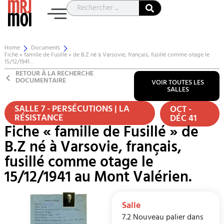
Home
Documents
Fiche « famille de Fusillé » de B.Z né à Varsovie, français, fusillé comme otage le
15/12/1941…
RETOUR À LA RECHERCHE
DOCUMENTAIRE
VOIR TOUTES LES
SALLES
SALLE 7 - PERSÉCUTIONS | LA
OCT -
RÉSISTANCE
DÉC 41
Fiche « famille de Fusillé » de
B.Z né à Varsovie, français,
fusillé comme otage le
15/12/1941 au Mont Valérien.
Salle
7.2 Nouveau palier dans