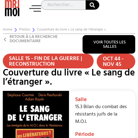
Home
Photos
Couverture du livre « Le sang de l’étranger ».
RETOUR À LA RECHERCHE
DOCUMENTAIRE
VOIR TOUTES LES
SALLES
SALLE 15 - FIN DE LA GUERRE |
OCT 44 -
RECONSTRUCTION
NOV 45
Couverture du livre « Le sang de
l’étranger ».
Salle
15.3 Bilan du combat des
résistants juifs de la
M.O.I.
Période