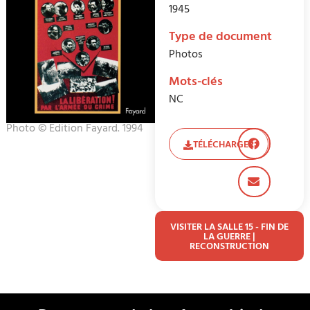
1945
Type de document
Photos
Mots-clés
NC
Photo © Edition Fayard. 1994
TÉLÉCHARGER
VISITER LA SALLE 15 - FIN DE
LA GUERRE |
RECONSTRUCTION