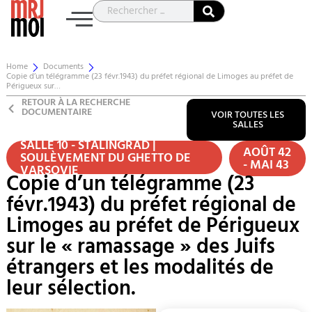
Home
Documents
Copie d’un télégramme (23 févr.1943) du préfet régional de Limoges au préfet de
Périgueux sur…
RETOUR À LA RECHERCHE
DOCUMENTAIRE
VOIR TOUTES LES
SALLES
SALLE 10 - STALINGRAD |
AOÛT 42
SOULÈVEMENT DU GHETTO DE
- MAI 43
VARSOVIE
Copie d’un télégramme (23
févr.1943) du préfet régional de
Limoges au préfet de Périgueux
sur le « ramassage » des Juifs
étrangers et les modalités de
leur sélection.