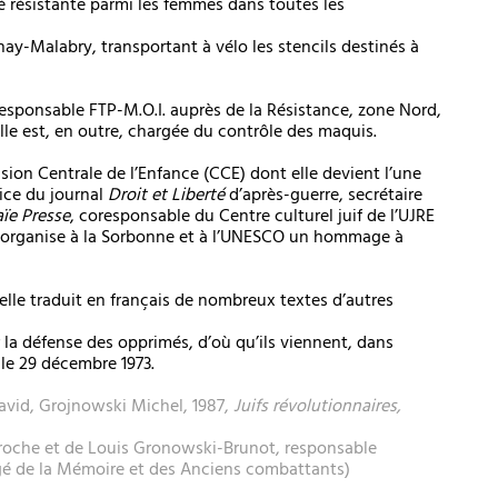
té résistante parmi les femmes dans toutes les
nay-Malabry, transportant à vélo les stencils destinés à
esponsable FTP-M.O.I. auprès de la Résistance, zone Nord,
Elle est, en outre, chargée du contrôle des maquis.
ion Centrale de l’Enfance (CCE) dont elle devient l’une
rice du journal
Droit et Liberté
d’après-guerre, secrétaire
ïe Presse
, coresponsable du Centre culturel juif de l’UJRE
e coorganise à la Sorbonne et à l’UNESCO un hommage à
elle traduit en français de nombreux textes d’autres
 la défense des opprimés, d’où qu’ils viennent, dans
, le 29 décembre 1973.
vid, Grojnowski Michel, 1987,
Juifs révolutionnaires,
aroche et de Louis Gronowski-Brunot, responsable
rgé de la Mémoire et des Anciens combattants)