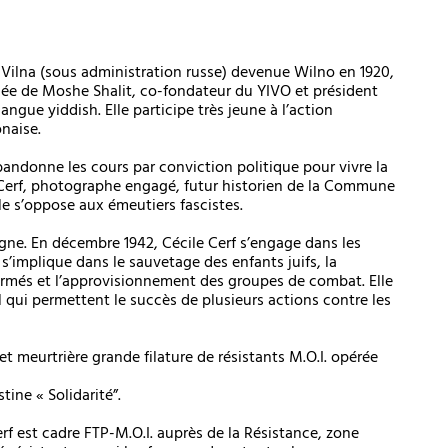
 à Vilna (sous administration russe) devenue Wilno en 1920,
înée de Moshe Shalit, co-fondateur du YIVO et président
langue yiddish. Elle participe très jeune à l’action
onaise.
abandonne les cours par conviction politique pour vivre la
l Cerf, photographe engagé, futur historien de la Commune
elle s’oppose aux émeutiers fascistes.
gne. En décembre 1942, Cécile Cerf s’engage dans les
 s’implique dans le sauvetage des enfants juifs, la
rmés et l’approvisionnement des groupes de combat. Elle
 qui permettent le succès de plusieurs actions contre les
t meurtrière grande filature de résistants M.O.I. opérée
tine « Solidarité”.
rf est cadre FTP-M.O.I. auprès de la Résistance, zone