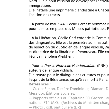
Nord. Elle a pour mission de développer l’activi
immigrations.
Elle installe une imprimerie clandestine à Châte
l’édition des tracts.
À partir de mai 1944, Cécile Cerf est nommée r
pour la mise en place des Milices patriotiques. 
À la Libération, Cécile Cerf cofonde la Commiss
des dirigeantes. Elle est la première administrat
de rédaction du quotidien de langue yiddish,
Na
et directrice de la librairie du Renouveau. Ell
l’écrivain Sholem Aleikhem.
Pour la
Presse Nouvelle Hebdomadaire
(PNH,) 
auteurs de langue yiddish.
Elle œuvre pour le dialogue des cultures et pour
l’esprit de la Résistance, jusqu’à sa mort à Paris
Références :
— Cukier Simon, Decèze Dominique, Diamant Da
Messidor, Éditions Sociales.
— Rapports officiels du Capitaine FFI Gaston L
national FTP-M.O.I. (Archives du Ministère cha
— Photo : coll. particulière (DR)