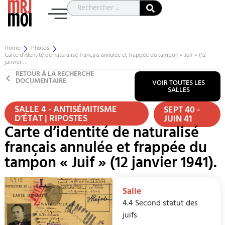
Home
Photos
Carte d’identité de naturalisé français annulée et frappée du tampon « Juif » (12
janvier…
RETOUR À LA RECHERCHE
DOCUMENTAIRE
VOIR TOUTES LES
SALLES
SALLE 4 - ANTISÉMITISME
SEPT 40 -
D’ÉTAT | RIPOSTES
JUIN 41
Carte d’identité de naturalisé
français annulée et frappée du
tampon « Juif » (12 janvier 1941).
Salle
4.4 Second statut des
juifs