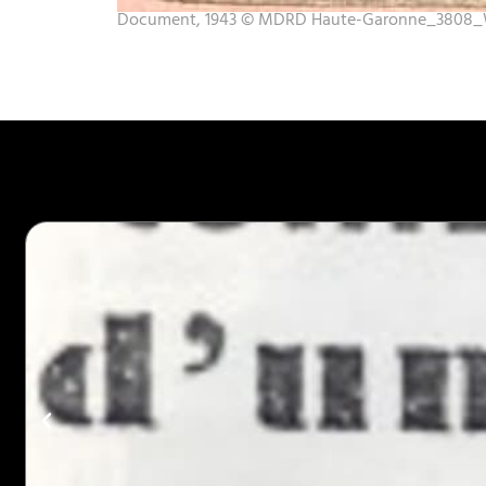
Document, 1943 © MDRD Haute-Garonne_3808