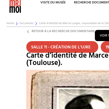
VISITE DU MUSÉE
RECHERCHE DOCUMENT
Home
Documents
Carte d’identité de Marcel Langer, responsable de la 35
RETOUR À LA RECHERCHE DOCUMENTAIRE
VOIR 
SALLE 11 - CRÉATION DE L’UJRE
1
Carte d’identité de Marce
(Toulouse).