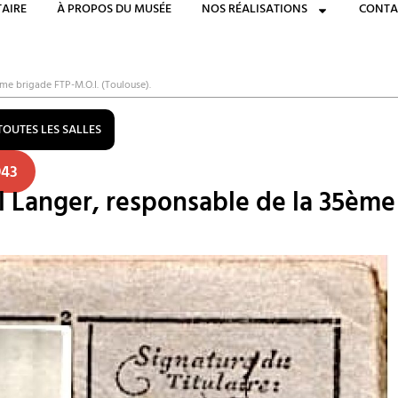
AIRE
À PROPOS DU MUSÉE
NOS RÉALISATIONS
CONTA
ème brigade FTP-M.O.I. (Toulouse).
TOUTES LES SALLES
943
l Langer, responsable de la 35ème