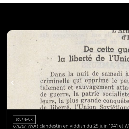
JOURNAUX
Unzer Wort
clandestin en yiddish du 25 juin 1941 et
N