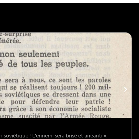
 soviétique ! L’ennemi sera brisé et anéanti ».